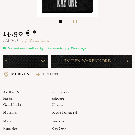
14,90 € *
inkl. MwSt.
zzgl. Versandkosten
Sofort versandfertig, Lieferzeit 2-4 Werktage
IN DEN
WARENKORB
MERKEN
TEILEN
Artikel-Nr.:
KO-0006
Farbe
schwarz
Geschlecht
Unisex
Material
100% Polyacryl
Maße
one size
Künstler
Kay One