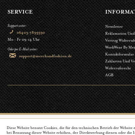
SERVICE
INFORMA
Support unter:
Newsletter
06403-7893590
Reklamation Und
Mo - Fr 09-14 Uhr
Vertrag Widerruf
WorkWear By Mer
Oder per E-Mail unter:
Kontaktformular
support@merchandfashion.de
Zahlarten Und Ve
Widerrufsrecht
AGB
*
Diese Website benutzt Cookies, die für den technischen Betrieb der Website 
bei Benutzung dieser Website erhöhen, der Direktwerbung dienen oder die I