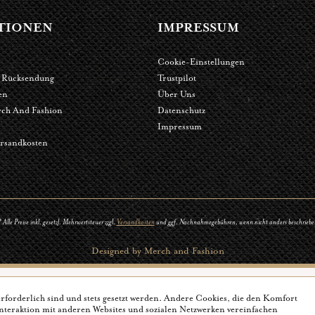
TIONEN
IMPRESSUM
Cookie-Einstellungen
 Rücksendung
Trustpilot
en
Über Uns
ch And Fashion
Datenschutz
Impressum
rsandkosten
 Alle Preise inkl. gesetzl. Mehrwertsteuer zzgl.
Versandkosten
und ggf. Nachnahmegebühren, wenn nicht anders beschriebe
Designed by Merch and Fashion
erforderlich sind und stets gesetzt werden. Andere Cookies, die den Komfort
nteraktion mit anderen Websites und sozialen Netzwerken vereinfachen